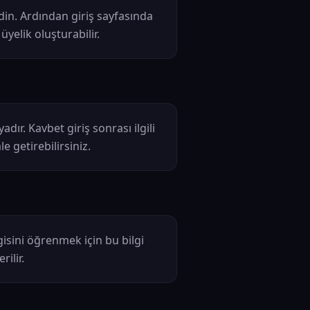
edin. Ardından giriş sayfasında
üyelik oluşturabilir.
ır. Kavbet giriş sonrası ilgili
 getirebilirsiniz.
gisini öğrenmek için bu bilgi
ilir.