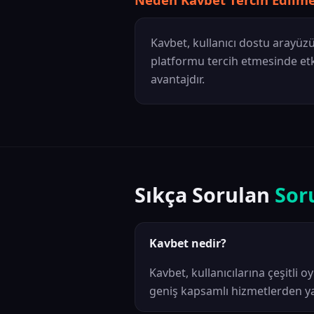
Kavbet, kullanıcı dostu arayüzü
platformu tercih etmesinde etk
avantajdır.
Sıkça Sorulan
Sor
Kavbet nedir?
Kavbet, kullanıcılarına çeşitli 
geniş kapsamlı hizmetlerden yar