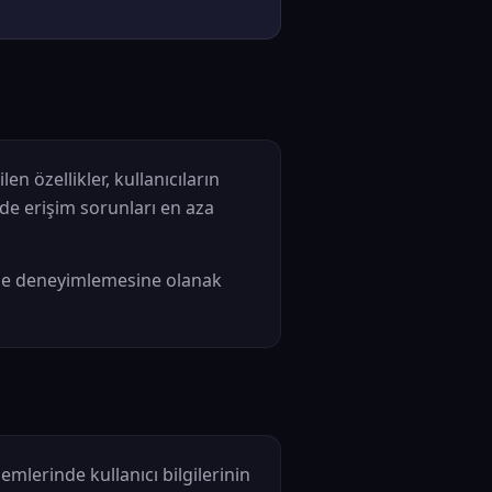
en özellikler, kullanıcıların
nde erişim sorunları en aza
ilde deneyimlemesine olanak
emlerinde kullanıcı bilgilerinin