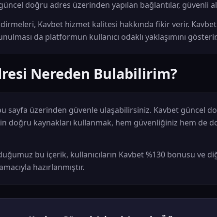
güncel doğru adres üzerinden yapılan bağlantılar, güvenli alt
dirmeleri, Kavbet hizmet kalitesi hakkında fikir verir. Kavb
nulması da platformun kullanıcı odaklı yaklaşımını gösterir
dresi Nereden Bulabilirim?
 bu sayfa üzerinden güvenle ulaşabilirsiniz. Kavbet güncel do
 için doğru kaynakları kullanmak, hem güvenliğiniz hem de do
unduğumuz bu içerik, kullanıcıların Kavbet %130 bonusu ve 
amacıyla hazırlanmıştır.