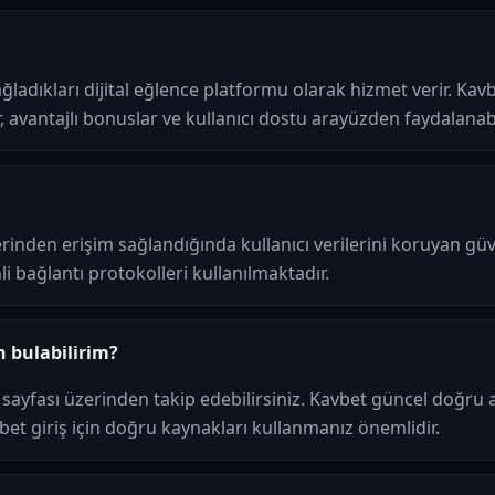
sağladıkları dijital eğlence platformu olarak hizmet verir. K
 avantajlı bonuslar ve kullanıcı dostu arayüzden faydalanabil
rinden erişim sağlandığında kullanıcı verilerini koruyan güven
i bağlantı protokolleri kullanılmaktadır.
n bulabilirim?
i sayfası üzerinden takip edebilirsiniz. Kavbet güncel doğru a
et giriş için doğru kaynakları kullanmanız önemlidir.