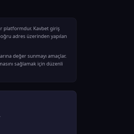
ir platformdur. Kavbet giriş
 doğru adres üzerinden yapılan
ılarına değer sunmayı amaçlar.
aşmasını sağlamak için düzenli
.