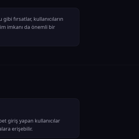
bi fırsatlar, kullanıcıların
şim imkanı da önemli bir
et giriş yapan kullanıcılar
ra erişebilir.