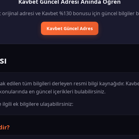
Kavbet Güncel Adresi Anında Öğren
 orijinal adresi ve Kavbet %130 bonusu için güncel bilgiler 
Kavbet Güncel Adres
sı
 edilen tüm bilgileri derleyen resmi bilgi kaynağıdır. Kavb
nularında en güncel içerikleri bulabilirsiniz.
lgili ek bilgilere ulaşabilirsiniz:
dir?