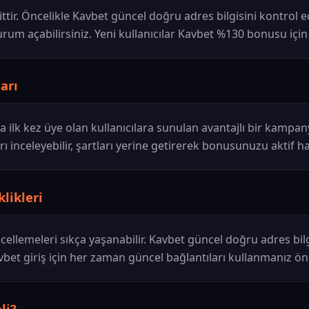
ittir. Öncelikle Kavbet güncel doğru adres bilgisini kontrol 
turum açabilirsiniz. Yeni kullanıcılar Kavbet %130 bonusu için 
arı
lk kez üye olan kullanıcılara sunulan avantajlı bir kampanyad
inceleyebilir, şartları yerine getirerek bonusunuzu aktif hale
likleri
cellemeleri sıkça yaşanabilir. Kavbet güncel doğru adres bil
avbet giriş için her zaman güncel bağlantıları kullanmanız öner
li?