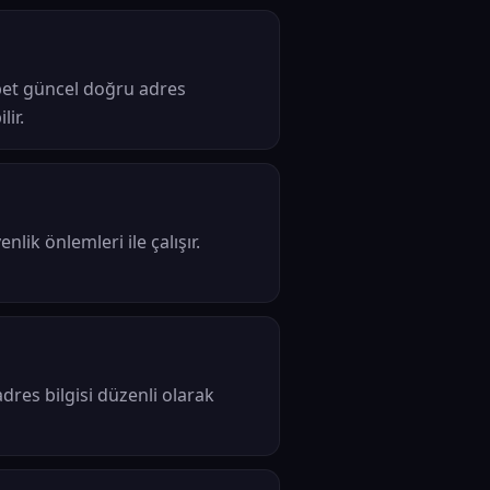
avbet güncel doğru adres
ir.
lik önlemleri ile çalışır.
dres bilgisi düzenli olarak