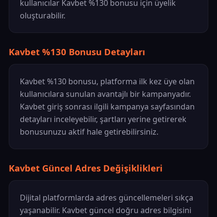
kullanıcılar Kavbet %130 bonusu için üyelik
oluşturabilir.
Kavbet %130 Bonusu Detayları
Kavbet %130 bonusu, platforma ilk kez üye olan
kullanıcılara sunulan avantajlı bir kampanyadır.
Kavbet giriş sonrası ilgili kampanya sayfasından
detayları inceleyebilir, şartları yerine getirerek
bonusunuzu aktif hale getirebilirsiniz.
Kavbet Güncel Adres Değişiklikleri
Dijital platformlarda adres güncellemeleri sıkça
yaşanabilir. Kavbet güncel doğru adres bilgisini