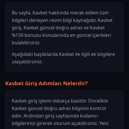
Bu sayfa, Kavbet hakkında merak edilen tüm
bilgileri derleyen resmi bilgi kaynağıdır. Kavbet
giriş, Kavbet güncel doğru adres ve Kavbet
%130 bonusu konularında en güncel içerikleri
bulabilirsiniz.
Aşağıdaki başlıklarda Kavbet ile ilgili ek bilgilere
ulaşabilirsiniz:
Kavbet Giriş Adımları Nelerdir?
Kavbet giriş işlemi oldukça basittir. Öncelikle
Kavbet güncel doğru adres bilgisini kontrol
edin. Ardından giriş sayfasında kullanıcı
bilgilerinizi girerek oturum açabilirsiniz. Yeni