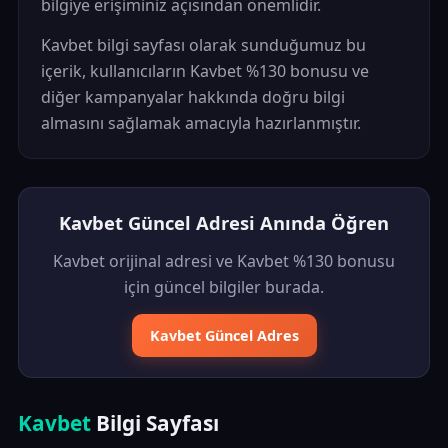
bilgiye erişiminiz açısından önemlidir.
Kavbet bilgi sayfası olarak sunduğumuz bu
içerik, kullanıcıların Kavbet %130 bonusu ve
diğer kampanyalar hakkında doğru bilgi
almasını sağlamak amacıyla hazırlanmıştır.
Kavbet Güncel Adresi Anında Öğren
Kavbet orijinal adresi ve Kavbet %130 bonusu
için güncel bilgiler burada.
Kavbet Güncel Adres
Kavbet
Bilgi Sayfası