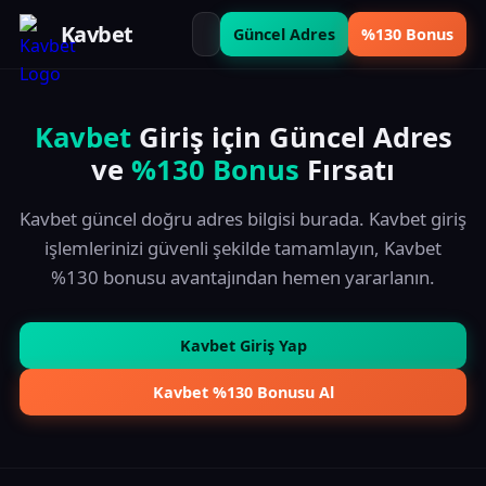
Kavbet
Güncel Adres
%130 Bonus
Kavbet
Giriş için Güncel Adres
ve
%130 Bonus
Fırsatı
Kavbet güncel doğru adres bilgisi burada. Kavbet giriş
işlemlerinizi güvenli şekilde tamamlayın, Kavbet
%130 bonusu avantajından hemen yararlanın.
Kavbet Giriş Yap
Kavbet %130 Bonusu Al