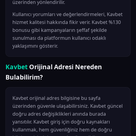
üzerinden yönlendirilir.
Kullanıcı yorumları ve değerlendirmeleri, Kavbet
hizmet kalitesi hakkında fikir verir. Kavbet %130
bonusu gibi kampanyaların şeffaf şekilde
sunulması da platformun kullanıcı odaklı
yaklaşımını gösterir.
Kavbet
Orijinal Adresi Nereden
Bulabilirim?
Kavbet orijinal adres bilgisine bu sayfa
üzerinden güvenle ulaşabilirsiniz. Kavbet güncel
doğru adres değişiklikleri anında burada
yansıtılır. Kavbet giriş için doğru kaynakları
kullanmak, hem güvenliğiniz hem de doğru