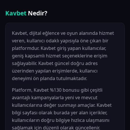
Kavbet
Nedir?
Kavbet, dijital eğlence ve oyun alanında hizmet
veren, kullanıcı odaklı yapısıyla öne çıkan bir
platformdur. Kavbet giriş yapan kullanıcılar,
geniş kapsamlı hizmet seçeneklerine erişim
sağlayabilir. Kavbet güncel doğru adres
üzerinden yapılan erişimlerde, kullanıcı
deneyimi ön planda tutulmaktadır.
Platform, Kavbet %130 bonusu gibi çeşitli
avantajlı kampanyalarla yeni ve mevcut
kullanıcılarına değer sunmayı amaçlar. Kavbet
bilgi sayfası olarak burada yer alan içerikler,
kullanıcıların doğru bilgiye hızlıca ulaşmasını
sağlamak için düzenli olarak güncellenir.