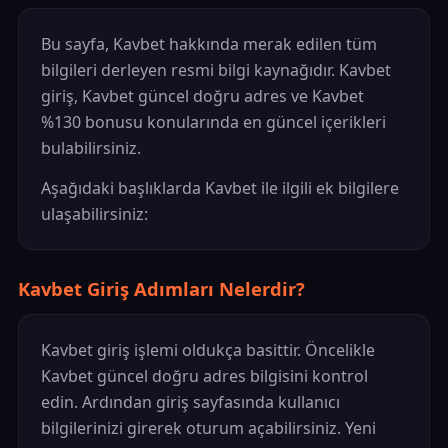
Bu sayfa, Kavbet hakkında merak edilen tüm
bilgileri derleyen resmi bilgi kaynağıdır. Kavbet
giriş, Kavbet güncel doğru adres ve Kavbet
%130 bonusu konularında en güncel içerikleri
bulabilirsiniz.
Aşağıdaki başlıklarda Kavbet ile ilgili ek bilgilere
ulaşabilirsiniz:
Kavbet Giriş Adımları Nelerdir?
Kavbet giriş işlemi oldukça basittir. Öncelikle
Kavbet güncel doğru adres bilgisini kontrol
edin. Ardından giriş sayfasında kullanıcı
bilgilerinizi girerek oturum açabilirsiniz. Yeni