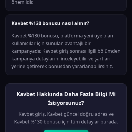
önemlidir.
Kavbet %130 bonusu nasıl alınır?
Kavbet %130 bonusu, platforma yeni üye olan
kullanıcılar için sunulan avantajlı bir
kampanyadır. Kavbet giriş sonrası ilgili bölümden
kampanya detaylarını inceleyebilir ve şartları
yerine getirerek bonusdan yararlanabilirsiniz.
Kavbet Hakkında Daha Fazla Bilgi Mi
İstiyorsunuz?
Kavbet giriş, Kavbet güncel doğru adres ve
Kavbet %130 bonusu için tüm detaylar burada.