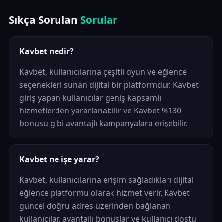
Sıkça Sorulan
Sorular
Kavbet nedir?
Kavbet, kullanıcılarına çeşitli oyun ve eğlence
seçenekleri sunan dijital bir platformdur. Kavbet
giriş yapan kullanıcılar geniş kapsamlı
hizmetlerden yararlanabilir ve Kavbet %130
bonusu gibi avantajlı kampanyalara erişebilir.
Kavbet ne işe yarar?
Kavbet, kullanıcılarına erişim sağladıkları dijital
eğlence platformu olarak hizmet verir. Kavbet
güncel doğru adres üzerinden bağlanan
kullanıcılar, avantajlı bonuslar ve kullanıcı dostu