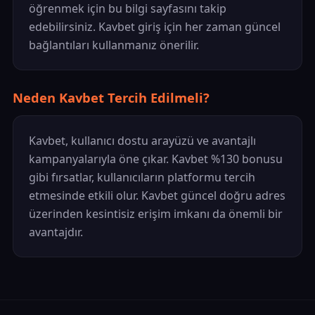
öğrenmek için bu bilgi sayfasını takip
edebilirsiniz. Kavbet giriş için her zaman güncel
bağlantıları kullanmanız önerilir.
Neden Kavbet Tercih Edilmeli?
Kavbet, kullanıcı dostu arayüzü ve avantajlı
kampanyalarıyla öne çıkar. Kavbet %130 bonusu
gibi fırsatlar, kullanıcıların platformu tercih
etmesinde etkili olur. Kavbet güncel doğru adres
üzerinden kesintisiz erişim imkanı da önemli bir
avantajdır.