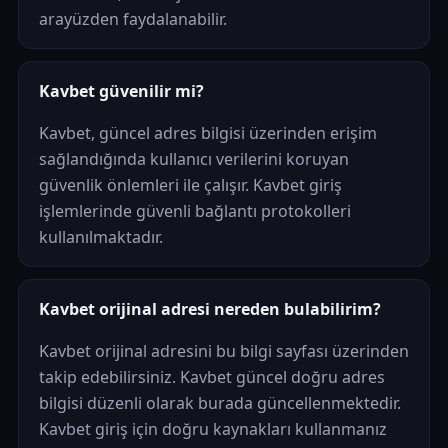
arayüzden faydalanabilir.
Kavbet güvenilir mi?
Kavbet, güncel adres bilgisi üzerinden erişim
sağlandığında kullanıcı verilerini koruyan
güvenlik önlemleri ile çalışır. Kavbet giriş
işlemlerinde güvenli bağlantı protokolleri
kullanılmaktadır.
Kavbet orijinal adresi nereden bulabilirim?
Kavbet orijinal adresini bu bilgi sayfası üzerinden
takip edebilirsiniz. Kavbet güncel doğru adres
bilgisi düzenli olarak burada güncellenmektedir.
Kavbet giriş için doğru kaynakları kullanmanız