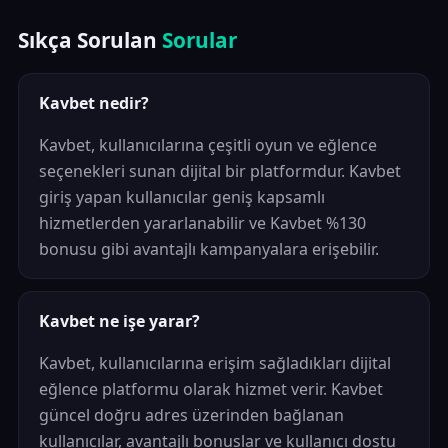
Sıkça Sorulan
Sorular
Kavbet nedir?
Kavbet, kullanıcılarına çeşitli oyun ve eğlence
seçenekleri sunan dijital bir platformdur. Kavbet
giriş yapan kullanıcılar geniş kapsamlı
hizmetlerden yararlanabilir ve Kavbet %130
bonusu gibi avantajlı kampanyalara erişebilir.
Kavbet ne işe yarar?
Kavbet, kullanıcılarına erişim sağladıkları dijital
eğlence platformu olarak hizmet verir. Kavbet
güncel doğru adres üzerinden bağlanan
kullanıcılar, avantajlı bonuslar ve kullanıcı dostu