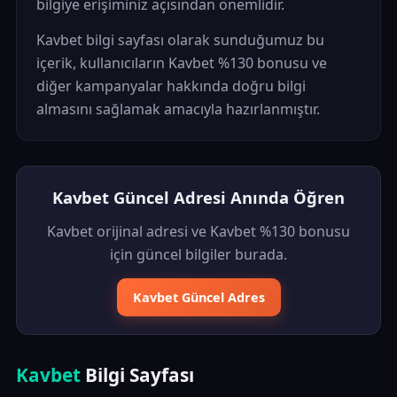
bilgiye erişiminiz açısından önemlidir.
Kavbet bilgi sayfası olarak sunduğumuz bu
içerik, kullanıcıların Kavbet %130 bonusu ve
diğer kampanyalar hakkında doğru bilgi
almasını sağlamak amacıyla hazırlanmıştır.
Kavbet Güncel Adresi Anında Öğren
Kavbet orijinal adresi ve Kavbet %130 bonusu
için güncel bilgiler burada.
Kavbet Güncel Adres
Kavbet
Bilgi Sayfası