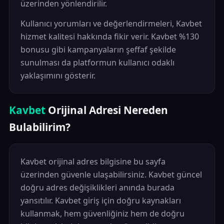
üzerinden yönlendirilir.
Kullanıcı yorumları ve değerlendirmeleri, Kavbet
hizmet kalitesi hakkında fikir verir. Kavbet %130
bonusu gibi kampanyaların şeffaf şekilde
sunulması da platformun kullanıcı odaklı
yaklaşımını gösterir.
Kavbet
Orijinal Adresi Nereden
Bulabilirim?
Kavbet orijinal adres bilgisine bu sayfa
üzerinden güvenle ulaşabilirsiniz. Kavbet güncel
doğru adres değişiklikleri anında burada
yansıtılır. Kavbet giriş için doğru kaynakları
kullanmak, hem güvenliğiniz hem de doğru