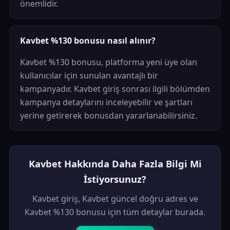
önemlidir.
Kavbet %130 bonusu nasıl alınır?
Kavbet %130 bonusu, platforma yeni üye olan
kullanıcılar için sunulan avantajlı bir
kampanyadır. Kavbet giriş sonrası ilgili bölümden
kampanya detaylarını inceleyebilir ve şartları
yerine getirerek bonusdan yararlanabilirsiniz.
Kavbet Hakkında Daha Fazla Bilgi Mi
İstiyorsunuz?
Kavbet giriş, Kavbet güncel doğru adres ve
Kavbet %130 bonusu için tüm detaylar burada.