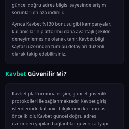
güncel doğru adres bilgisi sayesinde erişim
sorunları en aza indirilir.
Ayrıca Kavbet %130 bonusu gibi kampanyalar,
kullanıcıların platformu daha avantajlı şekilde
deneyimlemesine olanak tanır. Kavbet bilgi
sayfası üzerinden tüm bu detayları düzenli
olarak takip edebilirsiniz.
Kavbet
Güvenilir Mi?
Kavbet platformuna erişim, güncel güvenlik
protokolleri ile sağlanmaktadır. Kavbet giriş
işlemlerinde kullanıcı bilgilerinin korunması
önceliklidir. Kavbet güncel doğru adres
üzerinden yapılan bağlantılar, güvenli altyapı