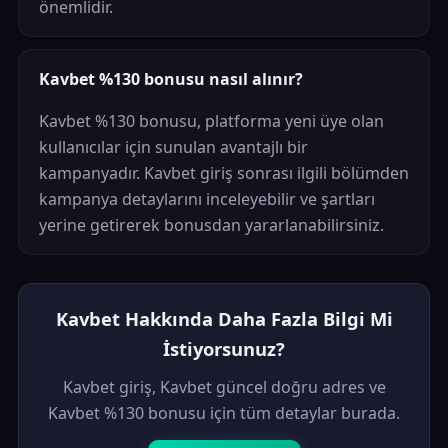
önemlidir.
Kavbet %130 bonusu nasıl alınır?
Kavbet %130 bonusu, platforma yeni üye olan
kullanıcılar için sunulan avantajlı bir
kampanyadır. Kavbet giriş sonrası ilgili bölümden
kampanya detaylarını inceleyebilir ve şartları
yerine getirerek bonusdan yararlanabilirsiniz.
Kavbet Hakkında Daha Fazla Bilgi Mi
İstiyorsunuz?
Kavbet giriş, Kavbet güncel doğru adres ve
Kavbet %130 bonusu için tüm detaylar burada.