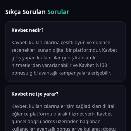
Sıkça Sorulan
Sorular
Kavbet nedir?
Kavbet, kullanıcılarına çeşitli oyun ve eğlence
seçenekleri sunan dijital bir platformdur. Kavbet
giriş yapan kullanıcılar geniş kapsamlı
hizmetlerden yararlanabilir ve Kavbet %130
bonusu gibi avantajlı kampanyalara erişebilir.
Kavbet ne işe yarar?
Kavbet, kullanıcılarına erişim sağladıkları dijital
eğlence platformu olarak hizmet verir. Kavbet
güncel doğru adres üzerinden bağlanan
kullanıcılar, avantajlı bonuslar ve kullanıcı dostu