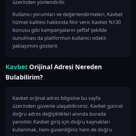
üzerinden yönlendirilir.
Kullanıcı yorumları ve değerlendirmeleri, Kavbet
hizmet kalitesi hakkında fikir verir. Kavbet %130
bonusu gibi kampanyaların şeffaf şekilde
sunulması da platformun kullanıcı odaklı
yaklaşımını gösterir.
Kavbet
Orijinal Adresi Nereden
Bulabilirim?
Kavbet orijinal adres bilgisine bu sayfa
üzerinden güvenle ulaşabilirsiniz. Kavbet güncel
doğru adres değişiklikleri anında burada
yansıtılır. Kavbet giriş için doğru kaynakları
kullanmak, hem güvenliğiniz hem de doğru