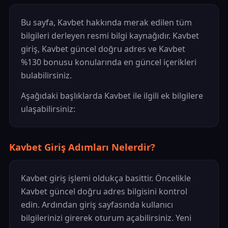
Bu sayfa, Kavbet hakkında merak edilen tüm
bilgileri derleyen resmi bilgi kaynağıdır. Kavbet
giriş, Kavbet güncel doğru adres ve Kavbet
%130 bonusu konularında en güncel içerikleri
bulabilirsiniz.
Aşağıdaki başlıklarda Kavbet ile ilgili ek bilgilere
ulaşabilirsiniz:
Kavbet Giriş Adımları Nelerdir?
Kavbet giriş işlemi oldukça basittir. Öncelikle
Kavbet güncel doğru adres bilgisini kontrol
edin. Ardından giriş sayfasında kullanıcı
bilgilerinizi girerek oturum açabilirsiniz. Yeni