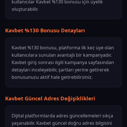
kullanıcılar Kavbet %130 bonusu için üyelik
oluşturabilir.
Kavbet %130 Bonusu Detayları
Kavbet %130 bonusu, platforma ilk kez üye olan
kullanıcılara sunulan avantajlı bir kampanyadır.
Kavbet giriş sonrası ilgili kampanya sayfasından
detayları inceleyebilir, şartları yerine getirerek
bonusunuzu aktif hale getirebilirsiniz.
Kavbet Güncel Adres Değişiklikleri
Dijital platformlarda adres güncellemeleri sıkça
yaşanabilir. Kavbet güncel doğru adres bilgisini