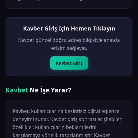
Kavbet Giriş İçin Hemen Tıklayın
Kavbet güncel doğru adres bilgisiyle anında
erişim sağlayın.
Kavbet Giriş
Kavbet
Ne İşe Yarar?
Kavbet, kullanıcılarına kesintisiz dijital eğlence
deneyimi sunar. Kavbet giriş sonrası erişilebilen
özellikler, kullanıcıların beklentilerini
karşılamaya yönelik tasarlanmıştır. Kavbet