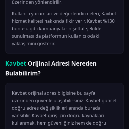
üzerinden yönlendirilir.
Kullanıcı yorumları ve değerlendirmeleri, Kavbet
hizmet kalitesi hakkında fikir verir. Kavbet %130
bonusu gibi kampanyaların şeffaf şekilde
sunulması da platformun kullanıcı odaklı
yaklaşımını gösterir.
Kavbet
Orijinal Adresi Nereden
Bulabilirim?
Kavbet orijinal adres bilgisine bu sayfa
üzerinden güvenle ulaşabilirsiniz. Kavbet güncel
doğru adres değişiklikleri anında burada
yansıtılır. Kavbet giriş için doğru kaynakları
kullanmak, hem güvenliğiniz hem de doğru