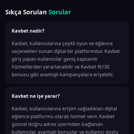
Sıkça Sorulan
Sorular
Kavbet nedir?
Kavbet, kullanıcılarına çeşitli oyun ve eğlence
seçenekleri sunan dijital bir platformdur. Kavbet
giriş yapan kullanıcılar geniş kapsamlı
hizmetlerden yararlanabilir ve Kavbet %130
bonusu gibi avantajlı kampanyalara erişebilir.
Kavbet ne işe yarar?
Kavbet, kullanıcılarına erişim sağladıkları dijital
eğlence platformu olarak hizmet verir. Kavbet
güncel doğru adres üzerinden bağlanan
kullanıcılar, avantajlı bonuslar ve kullanıcı dostu