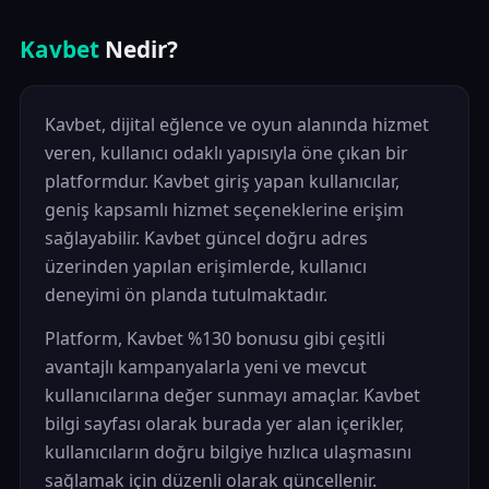
Kavbet
Nedir?
Kavbet, dijital eğlence ve oyun alanında hizmet
veren, kullanıcı odaklı yapısıyla öne çıkan bir
platformdur. Kavbet giriş yapan kullanıcılar,
geniş kapsamlı hizmet seçeneklerine erişim
sağlayabilir. Kavbet güncel doğru adres
üzerinden yapılan erişimlerde, kullanıcı
deneyimi ön planda tutulmaktadır.
Platform, Kavbet %130 bonusu gibi çeşitli
avantajlı kampanyalarla yeni ve mevcut
kullanıcılarına değer sunmayı amaçlar. Kavbet
bilgi sayfası olarak burada yer alan içerikler,
kullanıcıların doğru bilgiye hızlıca ulaşmasını
sağlamak için düzenli olarak güncellenir.