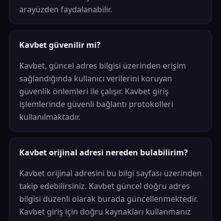
arayüzden faydalanabilir.
Kavbet güvenilir mi?
Kavbet, güncel adres bilgisi üzerinden erişim
sağlandığında kullanıcı verilerini koruyan
güvenlik önlemleri ile çalışır. Kavbet giriş
işlemlerinde güvenli bağlantı protokolleri
kullanılmaktadır.
Kavbet orijinal adresi nereden bulabilirim?
Kavbet orijinal adresini bu bilgi sayfası üzerinden
takip edebilirsiniz. Kavbet güncel doğru adres
bilgisi düzenli olarak burada güncellenmektedir.
Kavbet giriş için doğru kaynakları kullanmanız