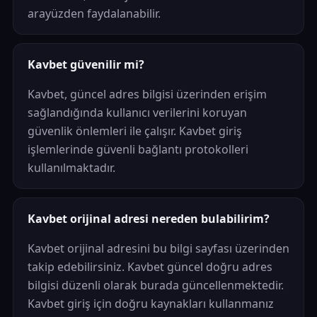
arayüzden faydalanabilir.
Kavbet güvenilir mi?
Kavbet, güncel adres bilgisi üzerinden erişim
sağlandığında kullanıcı verilerini koruyan
güvenlik önlemleri ile çalışır. Kavbet giriş
işlemlerinde güvenli bağlantı protokolleri
kullanılmaktadır.
Kavbet orijinal adresi nereden bulabilirim?
Kavbet orijinal adresini bu bilgi sayfası üzerinden
takip edebilirsiniz. Kavbet güncel doğru adres
bilgisi düzenli olarak burada güncellenmektedir.
Kavbet giriş için doğru kaynakları kullanmanız