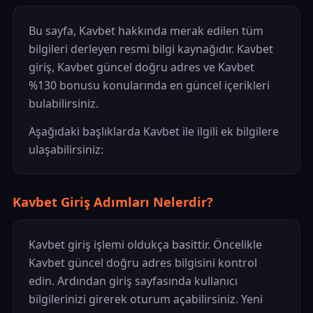
Bu sayfa, Kavbet hakkında merak edilen tüm
bilgileri derleyen resmi bilgi kaynağıdır. Kavbet
giriş, Kavbet güncel doğru adres ve Kavbet
%130 bonusu konularında en güncel içerikleri
bulabilirsiniz.
Aşağıdaki başlıklarda Kavbet ile ilgili ek bilgilere
ulaşabilirsiniz:
Kavbet Giriş Adımları Nelerdir?
Kavbet giriş işlemi oldukça basittir. Öncelikle
Kavbet güncel doğru adres bilgisini kontrol
edin. Ardından giriş sayfasında kullanıcı
bilgilerinizi girerek oturum açabilirsiniz. Yeni