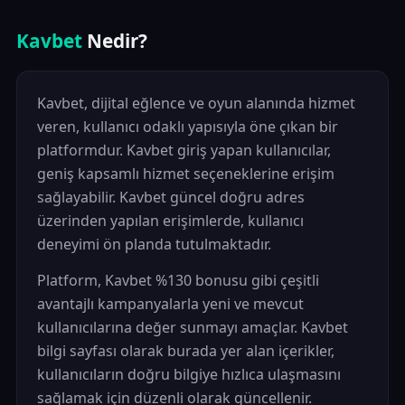
Kavbet
Nedir?
Kavbet, dijital eğlence ve oyun alanında hizmet
veren, kullanıcı odaklı yapısıyla öne çıkan bir
platformdur. Kavbet giriş yapan kullanıcılar,
geniş kapsamlı hizmet seçeneklerine erişim
sağlayabilir. Kavbet güncel doğru adres
üzerinden yapılan erişimlerde, kullanıcı
deneyimi ön planda tutulmaktadır.
Platform, Kavbet %130 bonusu gibi çeşitli
avantajlı kampanyalarla yeni ve mevcut
kullanıcılarına değer sunmayı amaçlar. Kavbet
bilgi sayfası olarak burada yer alan içerikler,
kullanıcıların doğru bilgiye hızlıca ulaşmasını
sağlamak için düzenli olarak güncellenir.