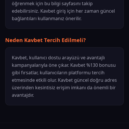
öğrenmek için bu bilgi sayfasını takip
edebilirsiniz. Kavbet giriş için her zaman güncel
bağlantıları kullanmanız önerilir.
Neden Kavbet Tercih Edilmeli?
Kavbet, kullanıcı dostu arayüzü ve avantajlı
kampanyalarıyla öne çıkar. Kavbet %130 bonusu
gibi fırsatlar, kullanıcıların platformu tercih
etmesinde etkili olur. Kavbet güncel doğru adres
üzerinden kesintisiz erişim imkanı da önemli bir
avantajdır.