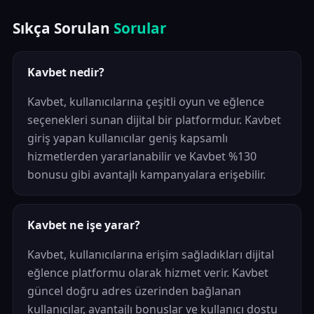
Sıkça Sorulan
Sorular
Kavbet nedir?
Kavbet, kullanıcılarına çeşitli oyun ve eğlence
seçenekleri sunan dijital bir platformdur. Kavbet
giriş yapan kullanıcılar geniş kapsamlı
hizmetlerden yararlanabilir ve Kavbet %130
bonusu gibi avantajlı kampanyalara erişebilir.
Kavbet ne işe yarar?
Kavbet, kullanıcılarına erişim sağladıkları dijital
eğlence platformu olarak hizmet verir. Kavbet
güncel doğru adres üzerinden bağlanan
kullanıcılar, avantajlı bonuslar ve kullanıcı dostu