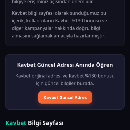
bilgiye erişiminiz açısından önemlidir.
Kavbet bilgi sayfası olarak sunduğumuz bu
içerik, kullanıcıların Kavbet %130 bonusu ve
diğer kampanyalar hakkında doğru bilgi
almasını sağlamak amacıyla hazırlanmıştır.
Kavbet Güncel Adresi Anında Öğren
Kavbet orijinal adresi ve Kavbet %130 bonusu
için güncel bilgiler burada.
Kavbet Güncel Adres
Kavbet
Bilgi Sayfası