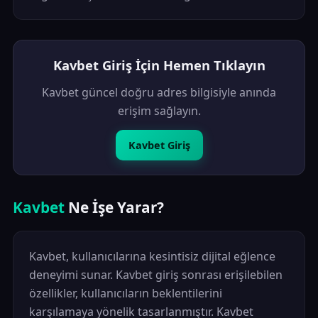
Kavbet Giriş İçin Hemen Tıklayın
Kavbet güncel doğru adres bilgisiyle anında
erişim sağlayın.
Kavbet Giriş
Kavbet
Ne İşe Yarar?
Kavbet, kullanıcılarına kesintisiz dijital eğlence
deneyimi sunar. Kavbet giriş sonrası erişilebilen
özellikler, kullanıcıların beklentilerini
karşılamaya yönelik tasarlanmıştır. Kavbet