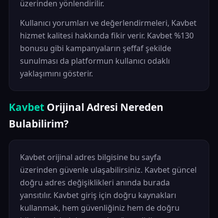
üzerinden yönlendirilir.
Kullanıcı yorumları ve değerlendirmeleri, Kavbet
hizmet kalitesi hakkında fikir verir. Kavbet %130
bonusu gibi kampanyaların şeffaf şekilde
sunulması da platformun kullanıcı odaklı
yaklaşımını gösterir.
Kavbet
Orijinal Adresi Nereden
Bulabilirim?
Kavbet orijinal adres bilgisine bu sayfa
üzerinden güvenle ulaşabilirsiniz. Kavbet güncel
doğru adres değişiklikleri anında burada
yansıtılır. Kavbet giriş için doğru kaynakları
kullanmak, hem güvenliğiniz hem de doğru