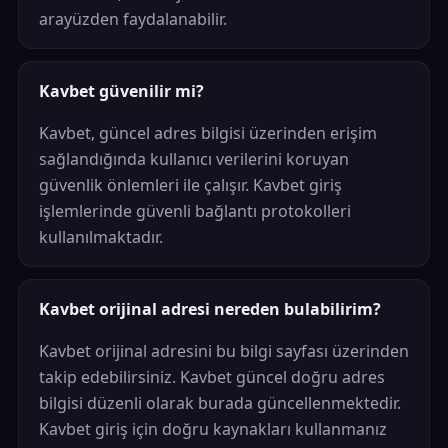
arayüzden faydalanabilir.
Kavbet güvenilir mi?
Kavbet, güncel adres bilgisi üzerinden erişim
sağlandığında kullanıcı verilerini koruyan
güvenlik önlemleri ile çalışır. Kavbet giriş
işlemlerinde güvenli bağlantı protokolleri
kullanılmaktadır.
Kavbet orijinal adresi nereden bulabilirim?
Kavbet orijinal adresini bu bilgi sayfası üzerinden
takip edebilirsiniz. Kavbet güncel doğru adres
bilgisi düzenli olarak burada güncellenmektedir.
Kavbet giriş için doğru kaynakları kullanmanız