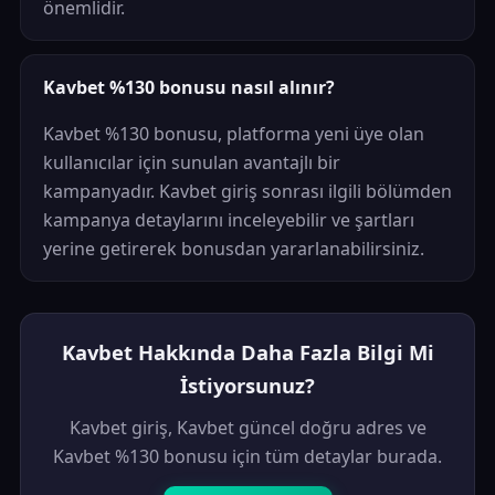
önemlidir.
Kavbet %130 bonusu nasıl alınır?
Kavbet %130 bonusu, platforma yeni üye olan
kullanıcılar için sunulan avantajlı bir
kampanyadır. Kavbet giriş sonrası ilgili bölümden
kampanya detaylarını inceleyebilir ve şartları
yerine getirerek bonusdan yararlanabilirsiniz.
Kavbet Hakkında Daha Fazla Bilgi Mi
İstiyorsunuz?
Kavbet giriş, Kavbet güncel doğru adres ve
Kavbet %130 bonusu için tüm detaylar burada.