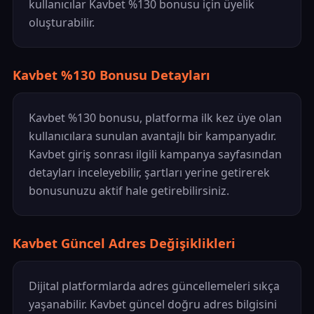
kullanıcılar Kavbet %130 bonusu için üyelik
oluşturabilir.
Kavbet %130 Bonusu Detayları
Kavbet %130 bonusu, platforma ilk kez üye olan
kullanıcılara sunulan avantajlı bir kampanyadır.
Kavbet giriş sonrası ilgili kampanya sayfasından
detayları inceleyebilir, şartları yerine getirerek
bonusunuzu aktif hale getirebilirsiniz.
Kavbet Güncel Adres Değişiklikleri
Dijital platformlarda adres güncellemeleri sıkça
yaşanabilir. Kavbet güncel doğru adres bilgisini