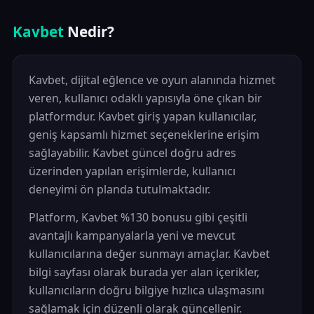
Kavbet
Nedir?
Kavbet, dijital eğlence ve oyun alanında hizmet
veren, kullanıcı odaklı yapısıyla öne çıkan bir
platformdur. Kavbet giriş yapan kullanıcılar,
geniş kapsamlı hizmet seçeneklerine erişim
sağlayabilir. Kavbet güncel doğru adres
üzerinden yapılan erişimlerde, kullanıcı
deneyimi ön planda tutulmaktadır.
Platform, Kavbet %130 bonusu gibi çeşitli
avantajlı kampanyalarla yeni ve mevcut
kullanıcılarına değer sunmayı amaçlar. Kavbet
bilgi sayfası olarak burada yer alan içerikler,
kullanıcıların doğru bilgiye hızlıca ulaşmasını
sağlamak için düzenli olarak güncellenir.