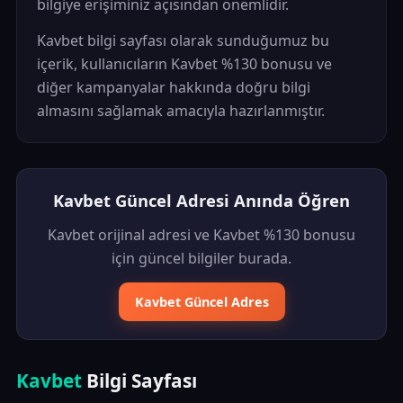
bilgiye erişiminiz açısından önemlidir.
Kavbet bilgi sayfası olarak sunduğumuz bu
içerik, kullanıcıların Kavbet %130 bonusu ve
diğer kampanyalar hakkında doğru bilgi
almasını sağlamak amacıyla hazırlanmıştır.
Kavbet Güncel Adresi Anında Öğren
Kavbet orijinal adresi ve Kavbet %130 bonusu
için güncel bilgiler burada.
Kavbet Güncel Adres
Kavbet
Bilgi Sayfası