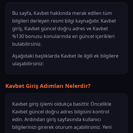
Bu sayfa, Kavbet hakkında merak edilen tüm
bilgileri derleyen resmi bilgi kaynağıdır. Kavbet
giriş, Kavbet güncel doğru adres ve Kavbet
%130 bonusu konularında en güncel içerikleri
bulabilirsiniz.
Aşağıdaki başlıklarda Kavbet ile ilgili ek bilgilere
ulaşabilirsiniz:
Kavbet Giriş Adımları Nelerdir?
Kavbet giriş işlemi oldukça basittir. Öncelikle
Kavbet güncel doğru adres bilgisini kontrol
edin. Ardından giriş sayfasında kullanıcı
bilgilerinizi girerek oturum açabilirsiniz. Yeni