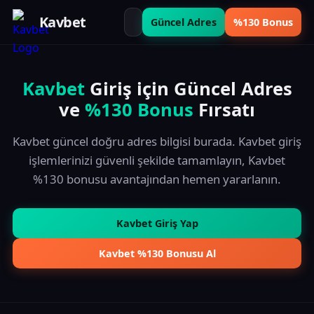
Kavbet
Güncel Adres
%130 Bonus
Kavbet
Giriş için Güncel Adres
ve
%130 Bonus
Fırsatı
Kavbet güncel doğru adres bilgisi burada. Kavbet giriş
işlemlerinizi güvenli şekilde tamamlayın, Kavbet
%130 bonusu avantajından hemen yararlanın.
Kavbet Giriş Yap
Kavbet %130 Bonusu Al