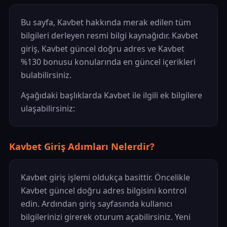
Bu sayfa, Kavbet hakkında merak edilen tüm
bilgileri derleyen resmi bilgi kaynağıdır. Kavbet
giriş, Kavbet güncel doğru adres ve Kavbet
%130 bonusu konularında en güncel içerikleri
bulabilirsiniz.
Aşağıdaki başlıklarda Kavbet ile ilgili ek bilgilere
ulaşabilirsiniz:
Kavbet Giriş Adımları Nelerdir?
Kavbet giriş işlemi oldukça basittir. Öncelikle
Kavbet güncel doğru adres bilgisini kontrol
edin. Ardından giriş sayfasında kullanıcı
bilgilerinizi girerek oturum açabilirsiniz. Yeni