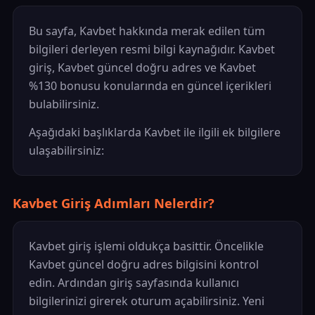
Bu sayfa, Kavbet hakkında merak edilen tüm
bilgileri derleyen resmi bilgi kaynağıdır. Kavbet
giriş, Kavbet güncel doğru adres ve Kavbet
%130 bonusu konularında en güncel içerikleri
bulabilirsiniz.
Aşağıdaki başlıklarda Kavbet ile ilgili ek bilgilere
ulaşabilirsiniz:
Kavbet Giriş Adımları Nelerdir?
Kavbet giriş işlemi oldukça basittir. Öncelikle
Kavbet güncel doğru adres bilgisini kontrol
edin. Ardından giriş sayfasında kullanıcı
bilgilerinizi girerek oturum açabilirsiniz. Yeni