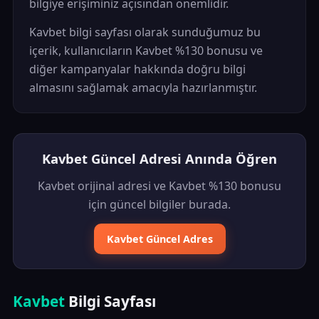
bilgiye erişiminiz açısından önemlidir.
Kavbet bilgi sayfası olarak sunduğumuz bu
içerik, kullanıcıların Kavbet %130 bonusu ve
diğer kampanyalar hakkında doğru bilgi
almasını sağlamak amacıyla hazırlanmıştır.
Kavbet Güncel Adresi Anında Öğren
Kavbet orijinal adresi ve Kavbet %130 bonusu
için güncel bilgiler burada.
Kavbet Güncel Adres
Kavbet
Bilgi Sayfası