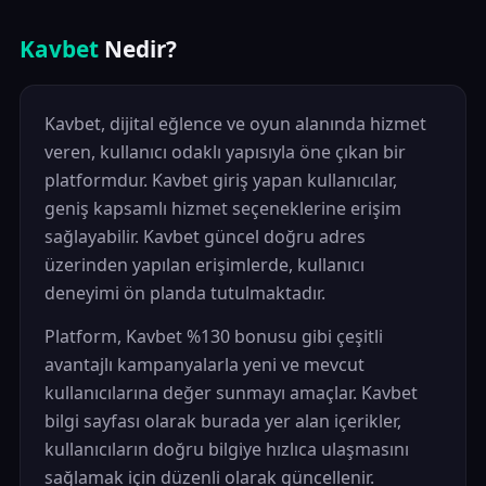
Kavbet
Nedir?
Kavbet, dijital eğlence ve oyun alanında hizmet
veren, kullanıcı odaklı yapısıyla öne çıkan bir
platformdur. Kavbet giriş yapan kullanıcılar,
geniş kapsamlı hizmet seçeneklerine erişim
sağlayabilir. Kavbet güncel doğru adres
üzerinden yapılan erişimlerde, kullanıcı
deneyimi ön planda tutulmaktadır.
Platform, Kavbet %130 bonusu gibi çeşitli
avantajlı kampanyalarla yeni ve mevcut
kullanıcılarına değer sunmayı amaçlar. Kavbet
bilgi sayfası olarak burada yer alan içerikler,
kullanıcıların doğru bilgiye hızlıca ulaşmasını
sağlamak için düzenli olarak güncellenir.