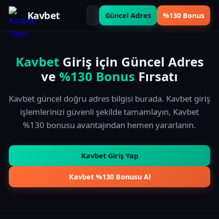
Kavbet
Güncel Adres
%130 Bonus
Kavbet
Giriş için Güncel Adres
ve
%130 Bonus
Fırsatı
Kavbet güncel doğru adres bilgisi burada. Kavbet giriş
işlemlerinizi güvenli şekilde tamamlayın, Kavbet
%130 bonusu avantajından hemen yararlanın.
Kavbet Giriş Yap
Kavbet %130 Bonusu Al