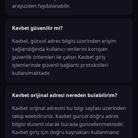
arayüzden faydalanabilir.
Kavbet güvenilir mi?
Kavbet, güncel adres bilgisi üzerinden erişim
sağlandığında kullanıcı verilerini koruyan
güvenlik önlemleri ile çalışır. Kavbet giriş
işlemlerinde güvenli bağlantı protokolleri
kullanılmaktadır.
Kavbet orijinal adresi nereden bulabilirim?
Kavbet orijinal adresini bu bilgi sayfası üzerinden
takip edebilirsiniz. Kavbet güncel doğru adres
bilgisi düzenli olarak burada güncellenmektedir.
Kavbet giriş için doğru kaynakları kullanmanız