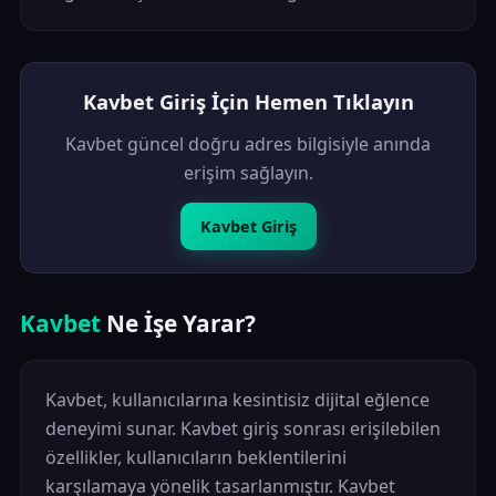
Kavbet Giriş İçin Hemen Tıklayın
Kavbet güncel doğru adres bilgisiyle anında
erişim sağlayın.
Kavbet Giriş
Kavbet
Ne İşe Yarar?
Kavbet, kullanıcılarına kesintisiz dijital eğlence
deneyimi sunar. Kavbet giriş sonrası erişilebilen
özellikler, kullanıcıların beklentilerini
karşılamaya yönelik tasarlanmıştır. Kavbet