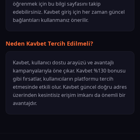
öğrenmek için bu bilgi sayfasını takip
edebilirsiniz. Kavbet giriş için her zaman güncel
bağlantıları kullanmanız önerilir.
Neden Kavbet Tercih Edilmeli?
Kavbet, kullanıcı dostu arayüzü ve avantajlı
kampanyalarıyla öne çıkar. Kavbet %130 bonusu
gibi fırsatlar, kullanıcıların platformu tercih
etmesinde etkili olur. Kavbet güncel doğru adres
üzerinden kesintisiz erişim imkanı da önemli bir
avantajdır.