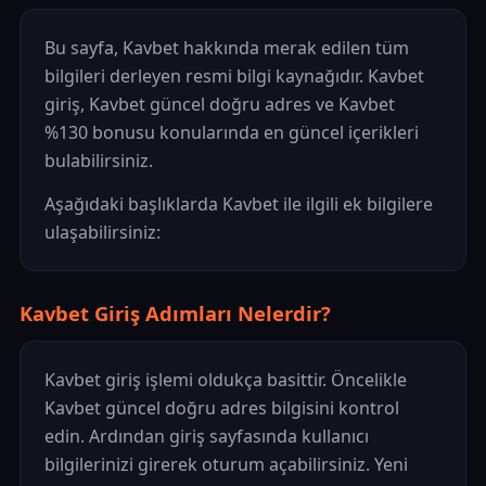
Bu sayfa, Kavbet hakkında merak edilen tüm
bilgileri derleyen resmi bilgi kaynağıdır. Kavbet
giriş, Kavbet güncel doğru adres ve Kavbet
%130 bonusu konularında en güncel içerikleri
bulabilirsiniz.
Aşağıdaki başlıklarda Kavbet ile ilgili ek bilgilere
ulaşabilirsiniz:
Kavbet Giriş Adımları Nelerdir?
Kavbet giriş işlemi oldukça basittir. Öncelikle
Kavbet güncel doğru adres bilgisini kontrol
edin. Ardından giriş sayfasında kullanıcı
bilgilerinizi girerek oturum açabilirsiniz. Yeni