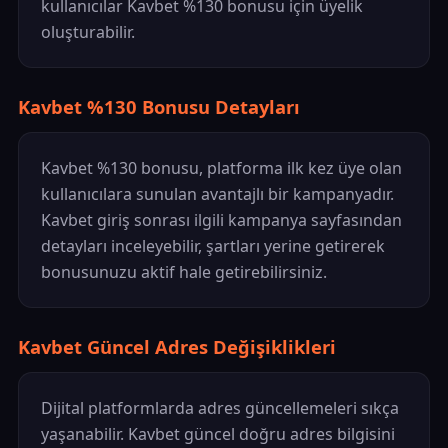
kullanıcılar Kavbet %130 bonusu için üyelik
oluşturabilir.
Kavbet %130 Bonusu Detayları
Kavbet %130 bonusu, platforma ilk kez üye olan
kullanıcılara sunulan avantajlı bir kampanyadır.
Kavbet giriş sonrası ilgili kampanya sayfasından
detayları inceleyebilir, şartları yerine getirerek
bonusunuzu aktif hale getirebilirsiniz.
Kavbet Güncel Adres Değişiklikleri
Dijital platformlarda adres güncellemeleri sıkça
yaşanabilir. Kavbet güncel doğru adres bilgisini