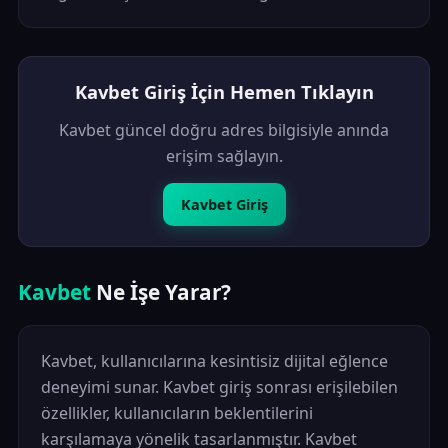
Kavbet Giriş İçin Hemen Tıklayın
Kavbet güncel doğru adres bilgisiyle anında
erişim sağlayın.
Kavbet Giriş
Kavbet
Ne İşe Yarar?
Kavbet, kullanıcılarına kesintisiz dijital eğlence
deneyimi sunar. Kavbet giriş sonrası erişilebilen
özellikler, kullanıcıların beklentilerini
karşılamaya yönelik tasarlanmıştır. Kavbet